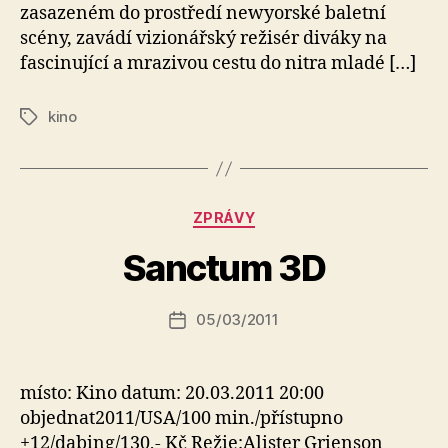
zasazeném do prostředí newyorské baletní
scény, zavádí vizionářský režisér diváky na
fascinující a mrazivou cestu do nitra mladé […]
kino
Štítky
A
Rubriky
ZPRÁVY
u
t
Sanctum 3D
o
r:
Autor
05/03/2011
a
Datum
příspěvku
l
příspěvku
e
s
místo: Kino datum: 20.03.2011 20:00
o
objednat2011/USA/100 min./přístupno
+12/dabing/130,- Kč Režie:Alister Grienson