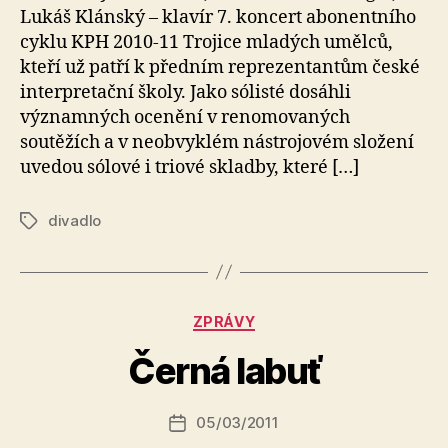
Lukáš Klánský – klavír 7. koncert abonentního
cyklu KPH 2010-11 Trojice mladých umělců,
kteří už patří k předním reprezentantům české
interpretační školy. Jako sólisté dosáhli
významných ocenění v renomovaných
soutěžích a v neobvyklém nástrojovém složení
uvedou sólové i triové skladby, které […]
divadlo
Štítky
A
Rubriky
ZPRÁVY
u
t
Černá labuť
o
r:
Autor
05/03/2011
a
Datum
příspěvku
l
příspěvku