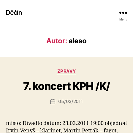
Děčín
Menu
Autor:
aleso
A
Rubriky
ZPRÁVY
u
t
7. koncert KPH /K/
o
r:
Autor
05/03/2011
a
Datum
příspěvku
l
příspěvku
e
s
místo: Divadlo datum: 23.03.2011 19:00 objednat
o
Irvin Venyš – klarinet, Martin Petrák – fagot,