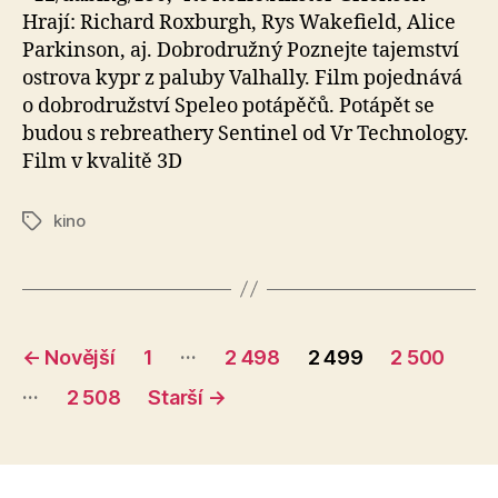
Hrají: Richard Roxburgh, Rys Wakefield, Alice
Parkinson, aj. Dobrodružný Poznejte tajemství
ostrova kypr z paluby Valhally. Film pojednává
o dobrodružství Speleo potápěčů. Potápět se
budou s rebreathery Sentinel od Vr Technology.
Film v kvalitě 3D
kino
Štítky
Stránkování
…
←
Novější
1
2 498
2 499
2 500
příspěvků
…
2 508
Starší
→