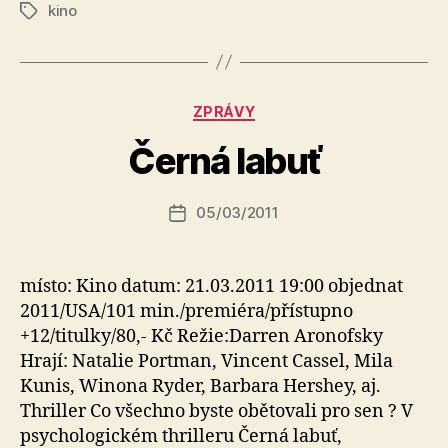
kino
Štítky
A
Rubriky
ZPRÁVY
u
t
Černá labuť
o
r:
Autor
05/03/2011
a
Datum
příspěvku
l
příspěvku
e
s
místo: Kino datum: 21.03.2011 19:00 objednat
o
2011/USA/101 min./premiéra/přístupno
+12/titulky/80,- Kč Režie:Darren Aronofsky
Hrají: Natalie Portman, Vincent Cassel, Mila
Kunis, Winona Ryder, Barbara Hershey, aj.
Thriller Co všechno byste obětovali pro sen ? V
psychologickém thrilleru Černá labuť,