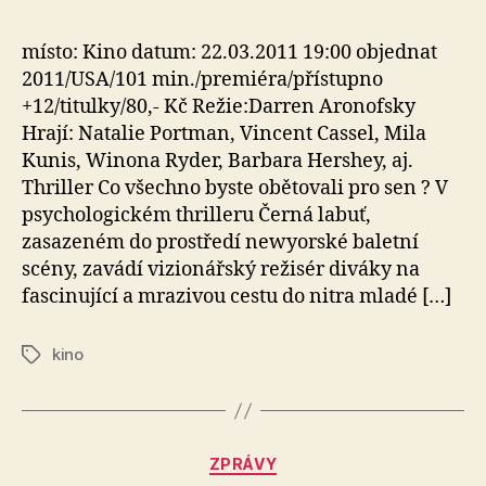
e
s
místo: Kino datum: 22.03.2011 19:00 objednat
o
2011/USA/101 min./premiéra/přístupno
+12/titulky/80,- Kč Režie:Darren Aronofsky
Hrají: Natalie Portman, Vincent Cassel, Mila
Kunis, Winona Ryder, Barbara Hershey, aj.
Thriller Co všechno byste obětovali pro sen ? V
psychologickém thrilleru Černá labuť,
zasazeném do prostředí newyorské baletní
scény, zavádí vizionářský režisér diváky na
fascinující a mrazivou cestu do nitra mladé […]
kino
Štítky
A
Rubriky
ZPRÁVY
u