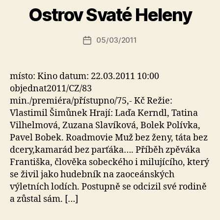
t
Ostrov Svaté Heleny
o
r:
Autor
05/03/2011
a
Datum
příspěvku
l
příspěvku
e
s
místo: Kino datum: 22.03.2011 10:00
o
objednat2011/CZ/83
min./premiéra/přístupno/75,- Kč Režie:
Vlastimil Šimůnek Hrají: Laďa Kerndl, Tatina
Vilhelmová, Zuzana Slavíková, Bolek Polívka,
Pavel Bobek. Roadmovie Muž bez ženy, táta bez
dcery,kamarád bez parťáka…. Příběh zpěváka
Františka, člověka sobeckého i milujícího, který
se živil jako hudebník na zaoceánských
výletních lodích. Postupně se odcizil své rodině
a zůstal sám. […]